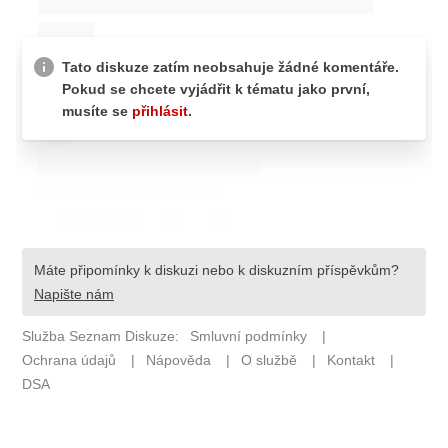
ETICKÝ KODEX
KONTAKT
VYDAVATEL
INZERCE
OSOBNÍ ÚDAJE / COOKIES
Provozovatelem serveru F1NEWS.cz je
INCORP MEDIA GROUP s.r.o., IČ: 118 23 054