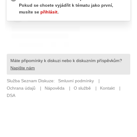
ETICKÝ KODEX
KONTAKT
VYDAVATEL
INZERCE
OSOBNÍ ÚDAJE / COOKIES
Provozovatelem serveru F1NEWS.cz je
INCORP MEDIA GROUP s.r.o., IČ: 118 23 054