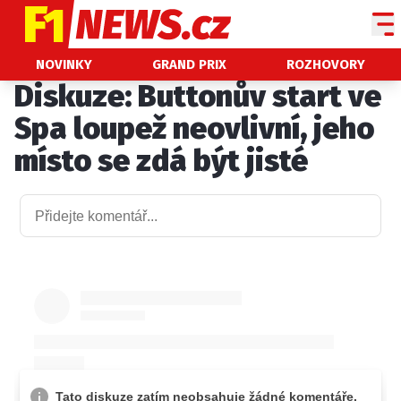
NOVINKY
NOVINKY
GRAND PRIX
ROZHOVORY
Diskuze: Buttonův start ve
GRAND PRIX
Spa loupež neovlivní, jeho
PADDOCK LINE
místo se zdá být jisté
TECHNIKA
HISTORIE GP
PROFILY JEZDCŮ
PROFILY TÝMŮ
ROZHOVORY
OSTATNÍ
SLEDUJTE NÁS NA
|