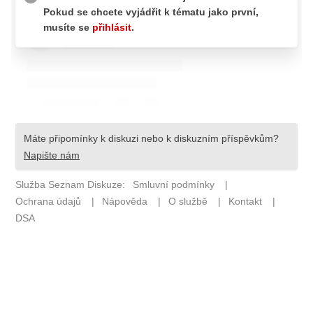
ETICKÝ KODEX
KONTAKT
VYDAVATEL
INZERCE
OSOBNÍ ÚDAJE / COOKIES
Provozovatelem serveru F1NEWS.cz je
INCORP MEDIA GROUP s.r.o., IČ: 118 23 054