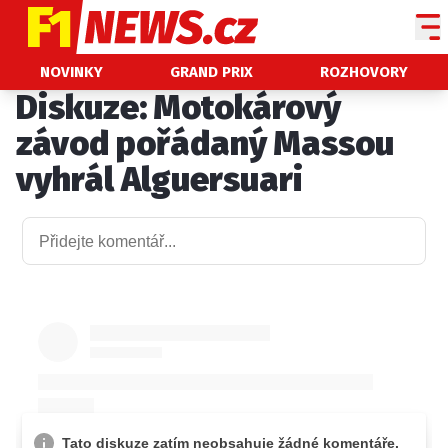
NOVINKY
NOVINKY
GRAND PRIX
ROZHOVORY
Diskuze: Motokárový
GRAND PRIX
závod pořádaný Massou
PADDOCK LINE
vyhrál Alguersuari
TECHNIKA
HISTORIE GP
PROFILY JEZDCŮ
PROFILY TÝMŮ
ROZHOVORY
OSTATNÍ
SLEDUJTE NÁS NA
|