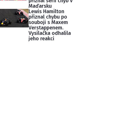
přiznal sérii chyb v
Maďarsku
Lewis Hamilton
přiznal chybu po
souboji s Maxem
Verstappenem.
Vysílačka odhalila
jeho reakci