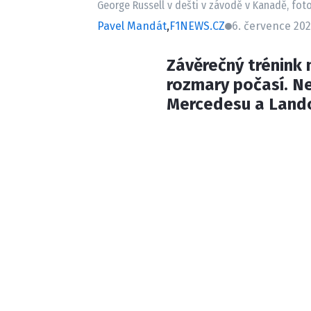
George Russell v dešti v závodě v Kanadě, fo
Pavel Mandát
,
F1NEWS.CZ
6. července 202
Závěrečný trénink
rozmary počasí. Nej
Mercedesu a Lando