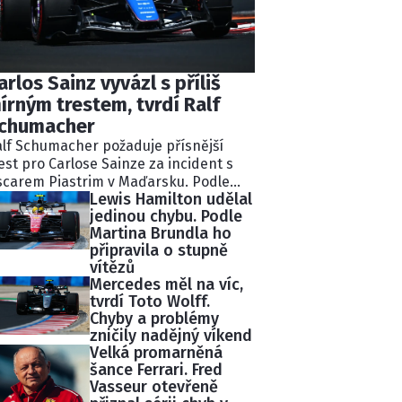
arlos Sainz vyvázl s příliš
írným trestem, tvrdí Ralf
chumacher
lf Schumacher požaduje přísnější
est pro Carlose Sainze za incident s
carem Piastrim v Maďarsku. Podle
Lewis Hamilton udělal
valého pilota Williams ignoroval
jedinou chybu. Podle
kolik modrých vlajek a následně
Martina Brundla ho
lidoval s lídrem závodu.
připravila o stupně
tisekundovou penalizaci považuje
vítězů
chumacher za nedostatečnou.
Mercedes měl na víc,
tvrdí Toto Wolff.
Chyby a problémy
zničily nadějný víkend
Velká promarněná
šance Ferrari. Fred
Vasseur otevřeně