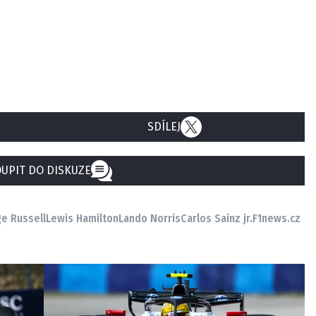
SDÍLEJ
UPIT DO DISKUZE
e Russell
Lewis Hamilton
Lando Norris
Carlos Sainz jr.
F1news.cz