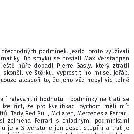
a přechodných podmínek. Jezdci proto využívali
matiky. Do smyku se dostali Max Verstappen
 Ještě hůře dopadl Pierre Gasly, který ztratil
skončil ve štěrku. Vyprostit ho musel jeřáb.
ncouze alespoň to, že jeho vůz nebyl viditelně
jí relevantní hodnotu - podmínky na trati se
 lze říct, že pro kvalifikaci bychom měli mít
itů. Tedy Red Bull, McLaren, Mercedes a Ferrari.
 si zejména Ferrari s chladnými podmínkami
hu je v Silverstone jen deset stupňů a trať je