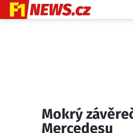
Etický kodex
K
Mokrý závěreč
Provozovatelem
Mercedesu