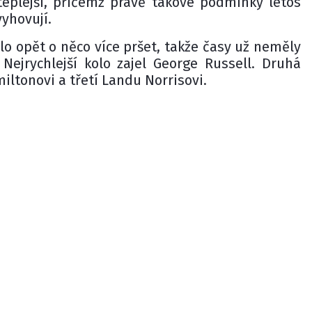
eplejší, přičemž právě takové podmínky letos
yhovují.
lo opět o něco více pršet, takže časy už neměly
Nejrychlejší kolo zajel George Russell. Druhá
miltonovi a třetí Landu Norrisovi.