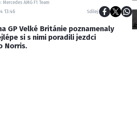
to: Mercedes AMG F1 Team
4 13:46
Sdílej:
 na GP Velké Británie poznamenaly
lépe si s nimi poradili jezdci
 Norris.