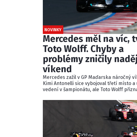
NOVINKY
Mercedes měl na víc, t
Toto Wolff. Chyby a
problémy zničily nadě
víkend
Mercedes zažil v GP Maďarska náročný ví
Kimi Antonelli sice vybojoval třetí místo a
vedení v šampionátu, ale Toto Wolff přizna
tým celý víkend pouze doháněl soupeře.
Problémy s nastavením, technikou i star
George Russella připravily Mercedes o šan
bojovat o vítězství.