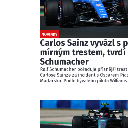
NOVINKY
Carlos Sainz vyvázl s p
mírným trestem, tvrdí 
Schumacher
Ralf Schumacher požaduje přísnější trest
Carlose Sainze za incident s Oscarem Pia
Maďarsku. Podle bývalého pilota Williams
ignoroval několik modrých vlajek a násle
kolidoval s lídrem závodu. Pětisekundovo
penalizaci považuje Schumacher za
nedostatečnou.