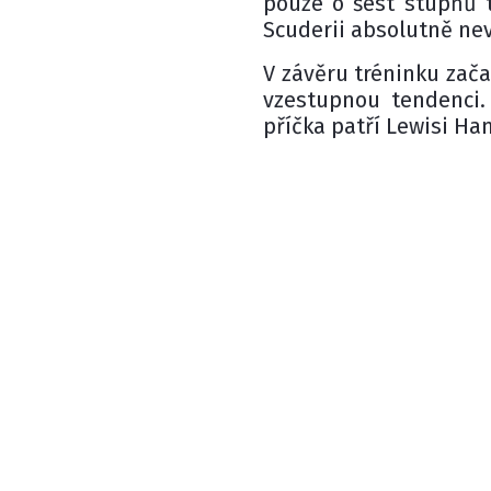
pouze o šest stupňů t
Scuderii absolutně nev
V závěru tréninku zača
vzestupnou tendenci. 
příčka patří Lewisi Ha