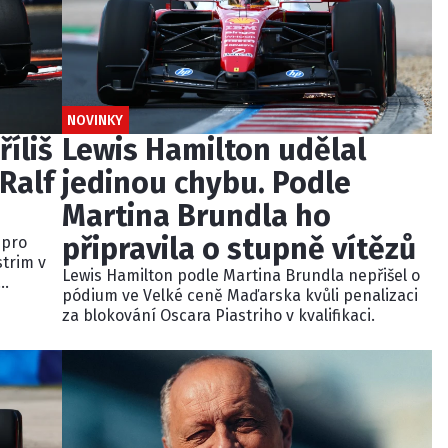
NOVINKY
říliš
Lewis Hamilton udělal
Ralf
jedinou chybu. Podle
Martina Brundla ho
připravila o stupně vítězů
 pro
strim v
Lewis Hamilton podle Martina Brundla nepřišel o
pódium ve Velké ceně Maďarska kvůli penalizaci
dně
za blokování Oscara Piastriho v kvalifikaci.
u