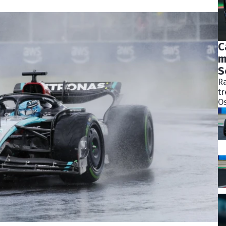
C
m
S
Ra
tr
Os
bý
ně
ko
Pě
S