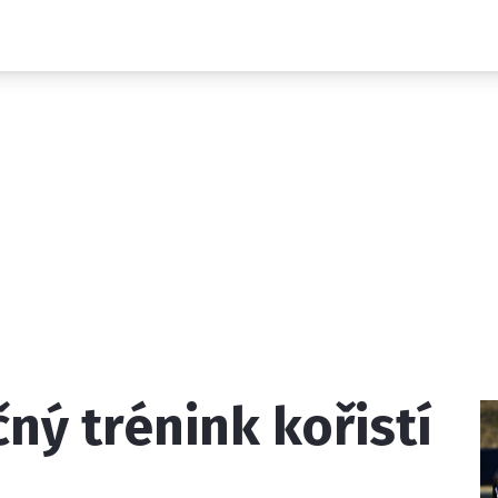
Novinky
Grand Prix
Rozhovory
Ostatní
Paddock Line
Technika
Historie GP
Profily jezdců
Profily týmů
ontakt
Vydavatel
Inzerce
Osobní údaje / Cookies
ný trénink kořistí
 serveru F1NEWS.cz je INCORP MEDIA GROUP s.r.o., IČ: 118 2