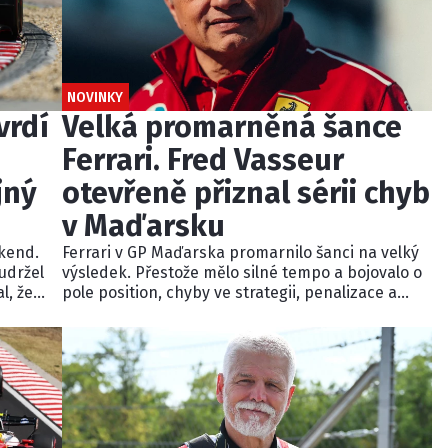
NOVINKY
vrdí
Velká promarněná šance
Ferrari. Fred Vasseur
jný
otevřeně přiznal sérii chyb
v Maďarsku
kend.
Ferrari v GP Maďarska promarnilo šanci na velký
 udržel
výsledek. Přestože mělo silné tempo a bojovalo o
l, že
pole position, chyby ve strategii, penalizace a
špatná realizace závodu připravily Hamiltona i
tem
Leclerca o pódium. Šéf týmu Fred Vasseur přiznal,
ci
že se v neděli pokazilo téměř vše.