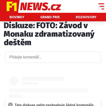
NOVINKY
NOVINKY
GRAND PRIX
ROZHOVORY
Diskuze: FOTO: Závod v
GRAND PRIX
Monaku zdramatizovaný
PADDOCK LINE
deštěm
TECHNIKA
HISTORIE GP
PROFILY JEZDCŮ
PROFILY TÝMŮ
ROZHOVORY
OSTATNÍ
SLEDUJTE NÁS NA
|