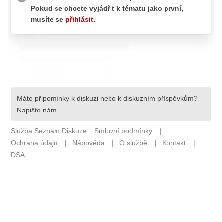
ETICKÝ KODEX
KONTAKT
VYDAVATEL
INZERCE
OSOBNÍ ÚDAJE / COOKIES
Provozovatelem serveru F1NEWS.cz je
INCORP MEDIA GROUP s.r.o., IČ: 118 23 054