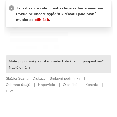
ETICKÝ KODEX
KONTAKT
VYDAVATEL
INZERCE
OSOBNÍ ÚDAJE / COOKIES
Provozovatelem serveru F1NEWS.cz je
INCORP MEDIA GROUP s.r.o., IČ: 118 23 054