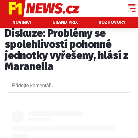
NOVINKY
NOVINKY
GRAND PRIX
ROZHOVORY
Diskuze: Problémy se
GRAND PRIX
spolehlivostí pohonné
PADDOCK LINE
jednotky vyřešeny, hlásí z
TECHNIKA
Maranella
HISTORIE GP
PROFILY JEZDCŮ
PROFILY TÝMŮ
ROZHOVORY
OSTATNÍ
SLEDUJTE NÁS NA
|