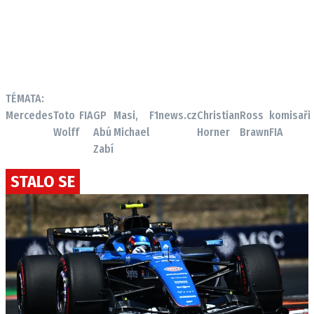
TÉMATA:
Mercedes
Toto
FIA
GP
Masi,
F1news.cz
Christian
Ross
komisaři
Wolff
Abú
Michael
Horner
Brawn
FIA
Zabí
STALO SE