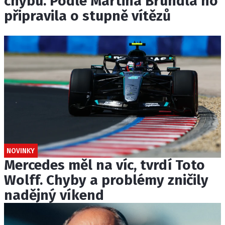
chybu. Podle Martina Brundla ho
připravila o stupně vítězů
NOVINKY
Mercedes měl na víc, tvrdí Toto
Wolff. Chyby a problémy zničily
nadějný víkend