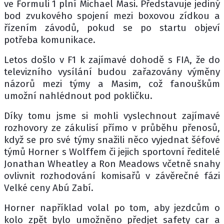
ve Formuli 1 plní Michael Masi. Představuje jediný
bod zvukového spojení mezi boxovou zídkou a
řízením závodů, pokud se po startu objeví
potřeba komunikace.
Letos došlo v F1 k zajímavé dohodě s FIA, že do
televizního vysílání budou zařazovány výměny
názorů mezi týmy a Masim, což fanouškům
umožní nahlédnout pod pokličku.
Díky tomu jsme si mohli vyslechnout zajímavé
rozhovory ze zákulisí přímo v průběhu přenosů,
když se pro své týmy snažili něco vyjednat šéfové
týmů Horner s Wolffem či jejich sportovní ředitelé
Jonathan Wheatley a Ron Meadows včetně snahy
ovlivnit rozhodování komisařů v závěrečné fázi
Velké ceny Abú Zabí.
Horner například volal po tom, aby jezdcům o
kolo zpět bylo umožněno předjet safety car a