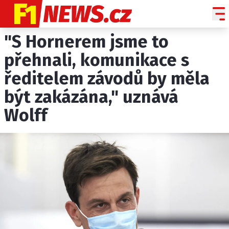
"S Hornerem jsme to
NOVINKY
GRAND PRIX
přehnali, komunikace s
ředitelem závodů by měla
PADDOCK LINE
být zakázána," uznává
TECHNIKA
Wolff
HISTORIE GP
PROFILY JEZDCŮ
PROFILY TÝMŮ
ROZHOVORY
OSTATNÍ
SLEDUJTE NÁS NA
|