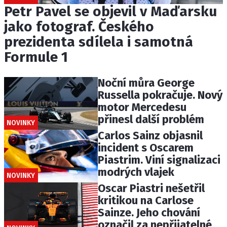
Petr Pavel se objevil v Maďarsku
jako fotograf. Českého
prezidenta sdílela i samotná
Formule 1
Noční můra George
Russella pokračuje. Nový
motor Mercedesu
přinesl další problém
NOVINKY
Carlos Sainz objasnil
incident s Oscarem
Piastrim. Viní signalizaci
modrých vlajek
NOVINKY
Oscar Piastri nešetřil
kritikou na Carlose
Sainze. Jeho chování
označil za nepřijatelné