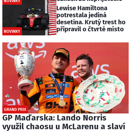
NOVINKY
Lewise Hamiltona
potrestala jediná
desetina. Krutý trest ho
připravil o čtvrté místo
NOVINKY
GRAND PRIX
GP Maďarska: Lando Norris
využil chaosu u McLarenu a slaví