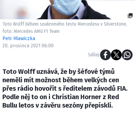
ETICKÝ KODEX
KONTAKT
VYDAVATEL
Toto Wolff během soukromého testu Mercedesu v Silverstone,
INZERCE
foto: Mercedes AMG F1 Team
Petr Hlawiczka
OSOBNÍ ÚDAJE / COOKIES
20. prosince 2021 06:00
Sdílej:
Toto Wolff uznává, že by šéfové týmů
Provozovatelem serveru F1NEWS.cz je
neměli mít možnost během velkých cen
INCORP MEDIA GROUP s.r.o., IČ: 118 23 054
přes rádio hovořit s ředitelem závodů FIA.
Podle něj to on i Christian Horner z Red
Bullu letos v závěru sezóny přepískli.