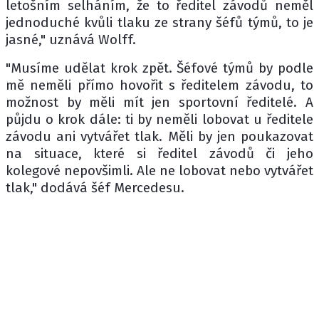
letošním selháním, že to ředitel závodů neměl
jednoduché kvůli tlaku ze strany šéfů týmů, to je
jasné," uznává Wolff.
"Musíme udělat krok zpět. Šéfové týmů by podle
mě neměli přímo hovořit s ředitelem závodu, to
možnost by měli mít jen sportovní ředitelé. A
půjdu o krok dále: ti by neměli lobovat u ředitele
závodu ani vytvářet tlak. Měli by jen poukazovat
na situace, které si ředitel závodů či jeho
kolegové nepovšimli. Ale ne lobovat nebo vytvářet
tlak," dodává šéf Mercedesu.