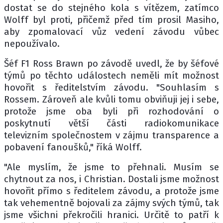
dostat se do stejného kola s vítězem, zatímco
Wolff byl proti, přičemž před tím prosil Masiho,
aby zpomalovací vůz vedení závodu vůbec
nepoužívalo.
Šéf F1 Ross Brawn po závodě uvedl, že by šéfové
týmů po těchto událostech neměli mít možnost
hovořit s ředitelstvím závodu. "Souhlasím s
Rossem. Zároveň ale kvůli tomu obviňuji jej i sebe,
protože jsme oba byli při rozhodování o
poskytnutí větší části radiokomunikace
televizním společnostem v zájmu transparence a
pobavení fanoušků," říká Wolff.
"Ale myslím, že jsme to přehnali. Musím se
chytnout za nos, i Christian. Dostali jsme možnost
hovořit přímo s ředitelem závodu, a protože jsme
tak vehementně bojovali za zájmy svých týmů, tak
jsme všichni překročili hranici. Určitě to patří k