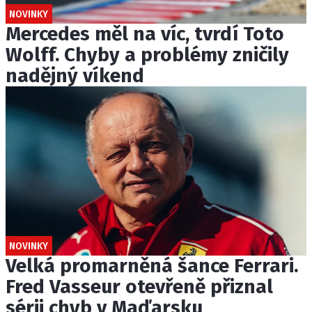
NOVINKY
Mercedes měl na víc, tvrdí Toto
Wolff. Chyby a problémy zničily
nadějný víkend
NOVINKY
Velká promarněná šance Ferrari.
Fred Vasseur otevřeně přiznal
sérii chyb v Maďarsku