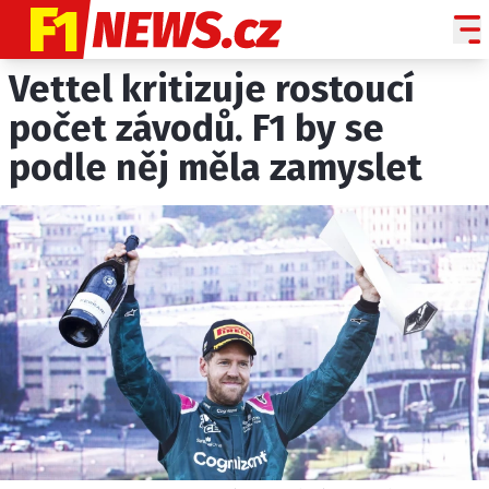
Vettel kritizuje rostoucí
NOVINKY
GRAND PRIX
počet závodů. F1 by se
podle něj měla zamyslet
PADDOCK LINE
TECHNIKA
HISTORIE GP
PROFILY JEZDCŮ
PROFILY TÝMŮ
ROZHOVORY
OSTATNÍ
SLEDUJTE NÁS NA
|