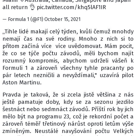
all return 👌 pic.twitter.com/khq5lAF1IR
— Formula 1 (@F1) October 15, 2021
„Tihle lidé makají celý týden, kvůli čemuž mnohdy
nemají čas na své rodiny. Mnoho z nich si to
přitom začíná více více uvědomovat. Mám pocit,
že co se týče počtu závodů, měli bychom najít
rozumný kompromis, abychom udrželi vášeň k
Formuli 1 a zároveň všechny tyhle pracanty po
pár letech nezničili a nevyždímali," uzavírá pilot
Aston Martinu.
Pravda je taková, že si zcela jistě většina z nás
ještě pamatuje doby, kdy se za sezonu jezdilo
šestnáct nebo sedmnáct závodů. Příští rok by jich
mělo být na programu 23, což je rekordní počet a
zároveň téměř třetinový nárůst oproti letům výše
zmíněným. Neustálé navyšování počtu Velkých