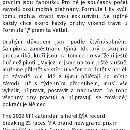
prvním jsou fanoušci. Pro ně je současný počet
závodů dost možná přehnaný. Formule 1 by kvůli
tomu mohla ztratit svou exkluzivitu. Ne úplně
každý chce skoro každý druhý víkend trávit u
Formule 1," přemítá Vettel.
Druhým důvodem jsou podle čtyřnásobného
šampiona zaměstnanci týmů. Jde prý o skupinu
pracovníků, kteří jsou na tom co do vytížení ještě
hůř než piloti. „My jezdci jsme na tom ještě slušně,
můžeme přiletět ve středu večer a odletět v neděli
po závodě. Ale lidé z týmu přilétají na místo
závodu už s týdenním předstihem, musí vše
vybalit, připravit, postavit a nachystat. Do toho
všechny dny pracují a připravují se továrně,"
pokračuje Němec.
The 2022 #F1 calendar is here! 🙌A record-
breaking 23 races 🏅A brand new grand prix in
Miami 💜Australia, Canada, Singapore and Japan