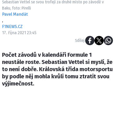
Sebastian Vettel se svou trofejí za druhé místo po závodě v
ETICKÝ KODEX
Baku, foto: Pirelli
KONTAKT
Pavel Mandát
VYDAVATEL
,
INZERCE
F1NEWS.CZ
17. října 2021 23:45
OSOBNÍ ÚDAJE / COOKIES
Sdílej:
Počet závodů v kalendáři Formule 1
neustále roste. Sebastian Vettel si myslí, že
Provozovatelem serveru F1NEWS.cz je
INCORP MEDIA GROUP s.r.o., IČ: 118 23 054
to není dobře. Královská třída motorsportu
by podle něj mohla kvůli tomu ztratit svou
výjimečnost.