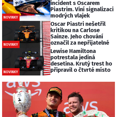
incident s Oscarem
Piastrim. Viní signalizaci
modrých vlajek
NOVINKY
Oscar Piastri nešetřil
kritikou na Carlose
Sainze. Jeho chování
označil za nepřijatelné
NOVINKY
Lewise Hamiltona
potrestala jediná
desetina. Krutý trest ho
připravil o čtvrté místo
NOVINKY