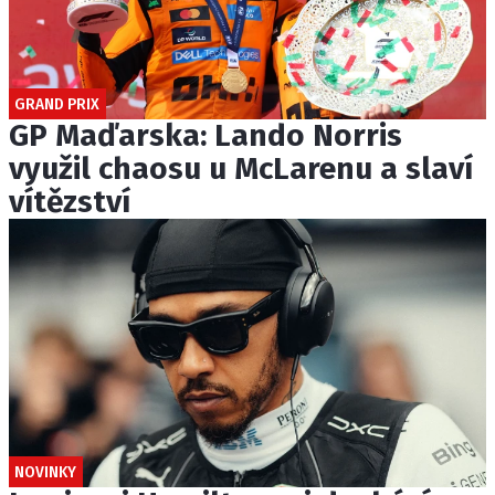
GRAND PRIX
GP Maďarska: Lando Norris
využil chaosu u McLarenu a slaví
vítězství
NOVINKY