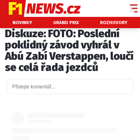
NOVINKY
NOVINKY
GRAND PRIX
ROZHOVORY
Diskuze: FOTO: Poslední
GRAND PRIX
poklidný závod vyhrál v
PADDOCK LINE
Abú Zabí Verstappen, loučí
TECHNIKA
se celá řada jezdců
HISTORIE GP
PROFILY JEZDCŮ
PROFILY TÝMŮ
ROZHOVORY
OSTATNÍ
SLEDUJTE NÁS NA
|