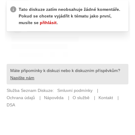
ETICKÝ KODEX
KONTAKT
VYDAVATEL
INZERCE
OSOBNÍ ÚDAJE / COOKIES
Provozovatelem serveru F1NEWS.cz je
INCORP MEDIA GROUP s.r.o., IČ: 118 23 054