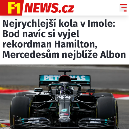
Nejrychlejší kola v Imole:
NOVINKY
GRAND PRIX
Bod navíc si vyjel
rekordman Hamilton,
PADDOCK LINE
Mercedesům nejblíže Albon
TECHNIKA
HISTORIE GP
PROFILY JEZDCŮ
PROFILY TÝMŮ
ROZHOVORY
OSTATNÍ
SLEDUJTE NÁS NA
|