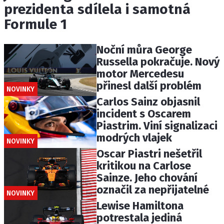
prezidenta sdílela i samotná
Formule 1
Noční můra George
Russella pokračuje. Nový
motor Mercedesu
přinesl další problém
NOVINKY
Carlos Sainz objasnil
incident s Oscarem
Piastrim. Viní signalizaci
modrých vlajek
NOVINKY
Oscar Piastri nešetřil
kritikou na Carlose
Sainze. Jeho chování
označil za nepřijatelné
NOVINKY
Lewise Hamiltona
potrestala jediná