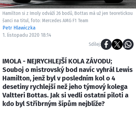
ETICKÝ KODEX
KONTAKT
Hamilton si z Imoly odváží 26 bodů, Bottas má už jen teoretickou
šanci na titul, foto: Mercedes AMG F1 Team
VYDAVATEL
Petr Hlawiczka
INZERCE
1. listopadu 2020 18:14
OSOBNÍ ÚDAJE / COOKIES
Sdílej:
IMOLA - NEJRYCHLEJŠÍ KOLA ZÁVODU;
Souboj o mistrovský bod navíc vyhrál Lewis
Provozovatelem serveru F1NEWS.cz je
Hamilton, jenž byl v posledním kol o 4
INCORP MEDIA GROUP s.r.o., IČ: 118 23 054
desetiny rychlejší než jeho týmový kolega
Valtteri Bottas. Jak si vedli ostatní piloti a
kdo byl Stříbrným šípům nejblíže?