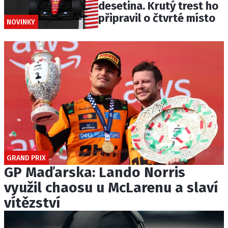
desetina. Krutý trest ho
připravil o čtvrté místo
NOVINKY
GRAND PRIX
GP Maďarska: Lando Norris
využil chaosu u McLarenu a slaví
vítězství