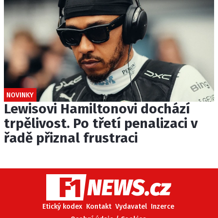
NOVINKY
Lewisovi Hamiltonovi dochází
trpělivost. Po třetí penalizaci v
řadě přiznal frustraci
Etický kodex
Kontakt
Vydavatel
Inzerce