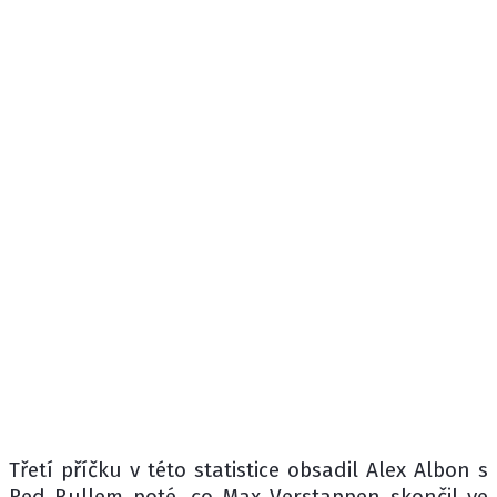
Třetí příčku v této statistice obsadil Alex Albon s
Red Bullem poté, co Max Verstappen skončil ve