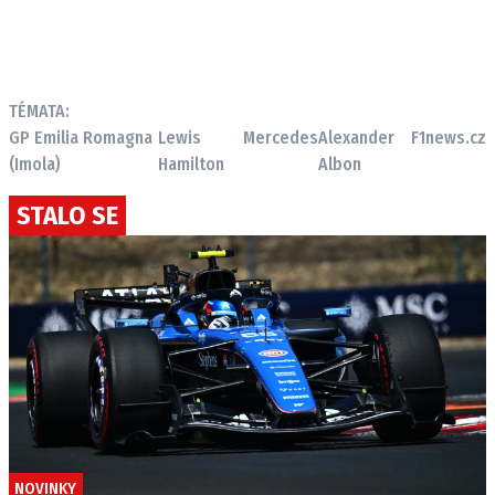
TÉMATA:
GP Emilia Romagna
Lewis
Mercedes
Alexander
F1news.cz
(Imola)
Hamilton
Albon
STALO SE
NOVINKY