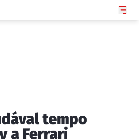
udával tempo
SLEDUJTE NÁS NA
|
3 054
 a Ferrari