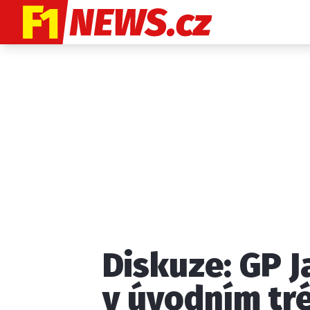
Etický kodex
K
Diskuze: GP 
Provozovatelem
v úvodním tré