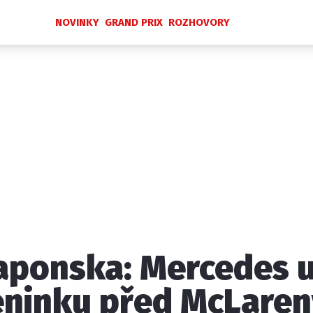
NOVINKY
GRAND PRIX
ROZHOVORY
Novinky
Grand Prix
Rozhovory
Ostatní
Paddock Line
Technika
Historie GP
Profily jezdců
Profily týmů
ontakt
Vydavatel
Inzerce
Osobní údaje / Cookies
Japonska: Mercedes 
 serveru F1NEWS.cz je INCORP MEDIA GROUP s.r.o., IČ: 118 2
ninku před McLareny