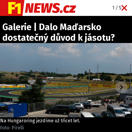
1 / 5
NOVINKY
Galerie | Dalo Maďarsko
GRAND PRIX
dostatečný důvod k jásotu?
PADDOCK LINE
TECHNIKA
HISTORIE GP
PROFILY JEZDCŮ
PROFILY TÝMŮ
ROZHOVORY
OSTATNÍ
SLEDUJTE NÁS NA
|
Na Hungaroring jezdíme už třicet let.
Foto: Pirelli