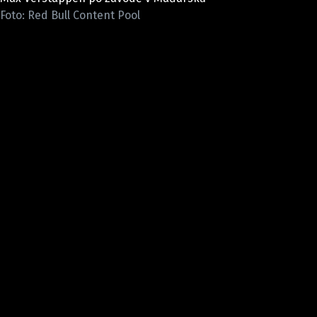
ETICKÝ KODEX
Foto: Red Bull Content Pool
KONTAKT
VYDAVATEL
INZERCE
OSOBNÍ ÚDAJE / COOKIES
Provozovatelem serveru F1NEWS.cz je
INCORP MEDIA GROUP s.r.o., IČ: 118 23 054