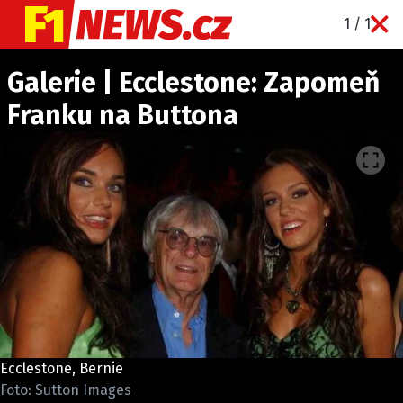
1 / 1
NOVINKY
Galerie | Ecclestone: Zapomeň
GRAND PRIX
Franku na Buttona
PADDOCK LINE
TECHNIKA
HISTORIE GP
PROFILY JEZDCŮ
PROFILY TÝMŮ
ROZHOVORY
OSTATNÍ
SLEDUJTE NÁS NA
|
Ecclestone, Bernie
Foto: Sutton Images